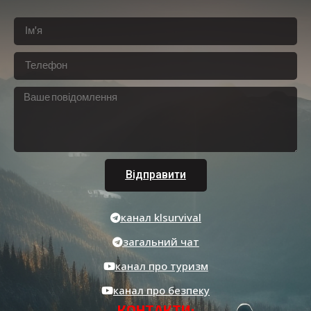
Відправити
канал klsurvival
загальний чат
канал про туризм
канал про безпеку
КОНТАКТИ: