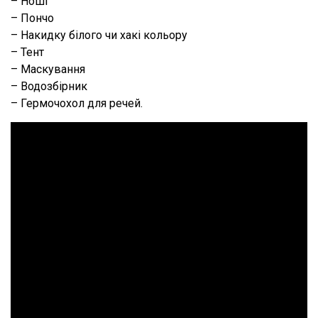
– Ноші
– Пончо
– Накидку білого чи хакі кольору
– Тент
– Маскування
– Водозбірник
– Гермочохол для речей.