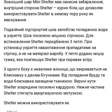
Зовнішній шар Mini Shelter має захисне забарвлення,
внутрішня сторона Shelter – курно-біла, що дозволяє
використовувати Shelter в зимову пору року як
маскування.
Подвійний підгорнутий шов запобігає попаданню води
в укриття. Шов посилено міцною стрічкою. Для
встановлення Shelter передбачено 3 петлі. При
установці укриття навантаження припадатиме на
стрічку, а не на матеріал виробу. У петлі додано міцну
гумку, яка пом’якшує Shelter при поривах вітру.
З одного боку є невелике віконце, що закривається на
блискавку з двома бігунками. Від попадання бруду та
води блискавка захищена тканиною. Верхні кути
Shelter зсередини посилені кардурою. Нижня частина
Shelter стягнута амортизуючою мотузкою.
Shelter можна використовувати як: