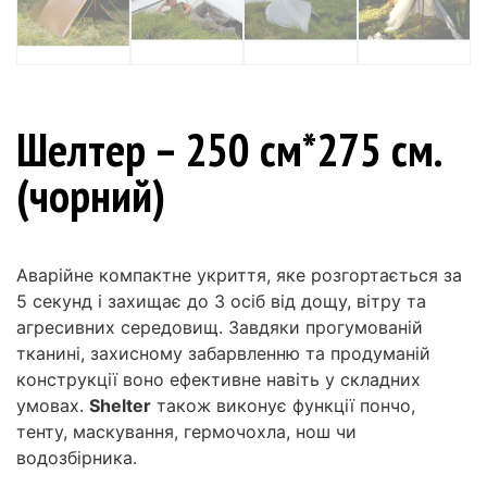
Шелтер – 250 см*275 см.
(чорний)
Аварійне компактне укриття, яке розгортається за
5 секунд і захищає до 3 осіб від дощу, вітру та
агресивних середовищ. Завдяки прогумованій
тканині, захисному забарвленню та продуманій
конструкції воно ефективне навіть у складних
умовах.
Shelter
також виконує функції пончо,
тенту, маскування, гермочохла, нош чи
водозбірника.