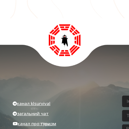
канал klsurvival
загальний чат
канал про туризм