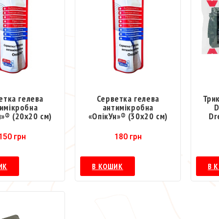
етка гелева
Серветка гелева
Три
имікробна
антимікробна
D
н»® (20х20 см)
«ОпікУн»® (30х20 см)
Dr
150
грн
180
грн
ИК
В КОШИК
В 