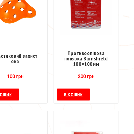
Противоопікова
астиковий захист
повязка Burnshield
ока
100×100мм
100
грн
200
грн
КОШИК
В КОШИК