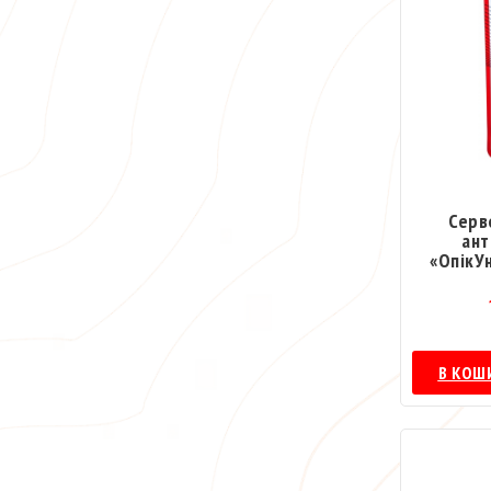
Серв
ант
«ОпікУ
В КОШ