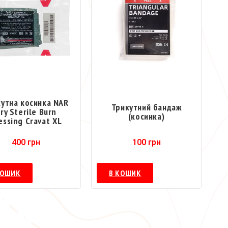
кутна косинка NAR
Трикутний бандаж
ry Sterile Burn
(косинка)
essing Cravat XL
400
грн
100
грн
КОШИК
В КОШИК