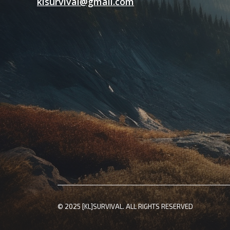
klsurvival@gmail.com
© 2025 [KL]SURVIVAL. ALL RIGHTS RESERVED