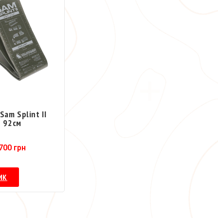
Sam Splint II
92см
700
грн
ИК