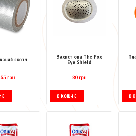
Захист ока The Fox
Пл
ваний скотч
Eye Shield
55
грн
80
грн
ИК
В КОШИК
В 