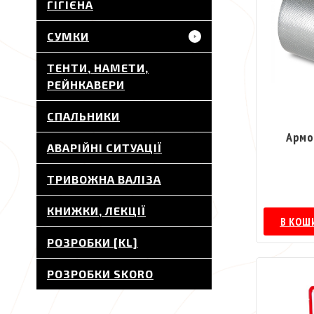
ГІГІЄНА
СУМКИ
ТЕНТИ, НАМЕТИ,
РЕЙНКАВЕРИ
СПАЛЬНИКИ
Армо
АВАРІЙНІ СИТУАЦІЇ
ТРИВОЖНА ВАЛІЗА
КНИЖКИ, ЛЕКЦІЇ
В КОШ
РОЗРОБКИ [KL]
РОЗРОБКИ SKORO